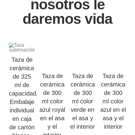
nosotros le
daremos vida
Taza de
cerámica
Taza de
Taza de
Taza de
de 325
cerámica
cerámica
cerámica
ml de
de 300
de 300
de 300
capacidad.
ml color
ml color
ml color
Embalaje
azul royal
verde en
azul en el
individual
en el asa
el asa y
asa y el
en caja
y el
el interior
interior
de cartón
interior