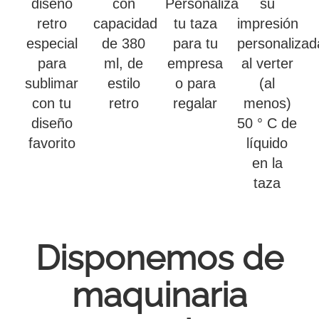
diseño
con
Personaliza
su
retro
capacidad
tu taza
impresión
especial
de 380
para tu
personalizad
para
ml, de
empresa
al verter
sublimar
estilo
o para
(al
con tu
retro
regalar
menos)
diseño
50 ° C de
favorito
líquido
en la
taza
Disponemos de
maquinaria