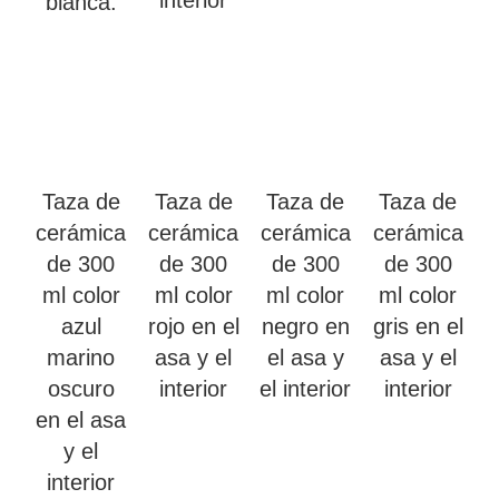
blanca.
Taza de
Taza de
Taza de
Taza de
cerámica
cerámica
cerámica
cerámica
de 300
de 300
de 300
de 300
ml color
ml color
ml color
ml color
azul
rojo en el
negro en
gris en el
marino
asa y el
el asa y
asa y el
oscuro
interior
el interior
interior
en el asa
y el
interior