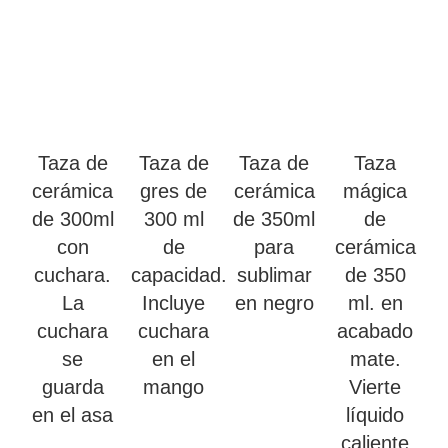
Taza de
Taza de
Taza de
Taza
cerámica
gres de
cerámica
mágica
de 300ml
300 ml
de 350ml
de
con
de
para
cerámica
cuchara.
capacidad.
sublimar
de 350
La
Incluye
en negro
ml. en
cuchara
cuchara
acabado
se
en el
mate.
guarda
mango
Vierte
en el asa
líquido
caliente