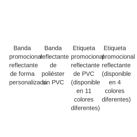
Banda
Banda
Etiqueta
Etiqueta
promocional
reflectante
promocional
promocional
reflectante
de
reflectante
reflectante
de forma
poliéster
de PVC
(disponible
personalizada
sin PVC
(disponible
en 4
en 11
colores
colores
diferentes)
diferentes)