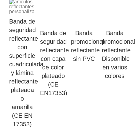
Banda de
seguridad
Banda de
Banda
Banda
reflectante
seguridad
promocional
promocional
con
reflectante
reflectante
reflectante.
superficie
con capa
sin PVC
Disponible
cuadriculada
de color
en varios
y lámina
plateado
colores
reflectante
(CE
plateada
EN17353)
o
amarilla
(CE EN
17353)