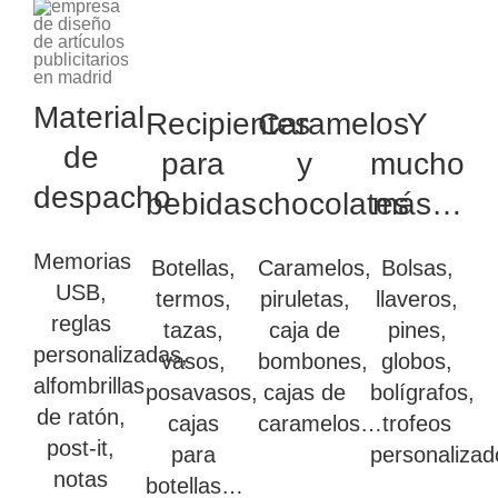
Material
Recipientes
Caramelos
Y
de
para
y
mucho
despacho
bebidas
chocolates
más…
Memorias
Botellas,
Caramelos,
Bolsas,
USB,
termos,
piruletas,
llaveros,
reglas
tazas,
caja de
pines,
personalizadas,
vasos,
bombones,
globos,
alfombrillas
posavasos,
cajas de
bolígrafos,
de ratón,
cajas
caramelos…
trofeos
post-it,
para
personaliza
notas
botellas…