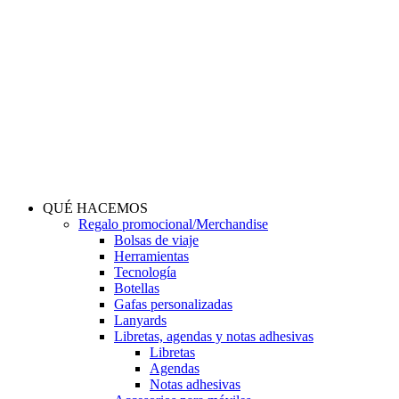
Saltar
al
contenido
QUÉ HACEMOS
Regalo promocional/Merchandise
Bolsas de viaje
Herramientas
Tecnología
Botellas
Gafas personalizadas
Lanyards
Libretas, agendas y notas adhesivas
Libretas
Agendas
Notas adhesivas