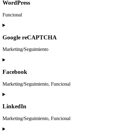
service
WordPress
gdpr-
cookie-
Funcional
consent
Consent
to
service
Google reCAPTCHA
wordpress
Marketing/Seguimiento
Consent
to
service
Facebook
google-
recaptcha
Marketing/Seguimiento, Funcional
Consent
to
service
LinkedIn
facebook
Marketing/Seguimiento, Funcional
Consent
to