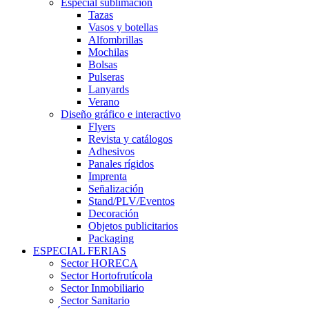
Especial sublimación
Tazas
Vasos y botellas
Alfombrillas
Mochilas
Bolsas
Pulseras
Lanyards
Verano
Diseño gráfico e interactivo
Flyers
Revista y catálogos
Adhesivos
Panales rígidos
Imprenta
Señalización
Stand/PLV/Eventos
Decoración
Objetos publicitarios
Packaging
ESPECIAL FERIAS
Sector HORECA
Sector Hortofrutícola
Sector Inmobiliario
Sector Sanitario