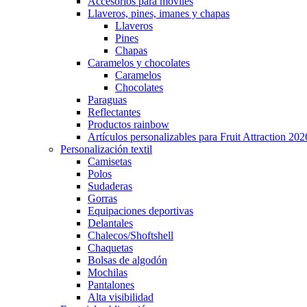
Accesorios para móviles
Llaveros, pines, imanes y chapas
Llaveros
Pines
Chapas
Caramelos y chocolates
Caramelos
Chocolates
Paraguas
Reflectantes
Productos rainbow
Artículos personalizables para Fruit Attraction 202
Personalización textil
Camisetas
Polos
Sudaderas
Gorras
Equipaciones deportivas
Delantales
Chalecos/Shoftshell
Chaquetas
Bolsas de algodón
Mochilas
Pantalones
Alta visibilidad