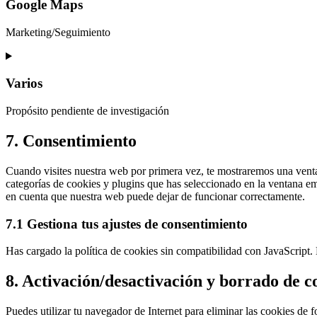
service
Google Maps
linkedin
Marketing/Seguimiento
Consent
to
service
Varios
google-
maps
Propósito pendiente de investigación
Consent
7. Consentimiento
to
service
Cuando visites nuestra web por primera vez, te mostraremos una vent
varios
categorías de cookies y plugins que has seleccionado en la ventana eme
en cuenta que nuestra web puede dejar de funcionar correctamente.
7.1 Gestiona tus ajustes de consentimiento
Has cargado la política de cookies sin compatibilidad con JavaScript. 
8. Activación/desactivación y borrado de c
Puedes utilizar tu navegador de Internet para eliminar las cookies de