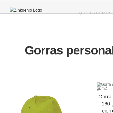
Saltar
al
QUÉ HACEMOS
contenido
Gorras personal
Gorra 
160 
cierr