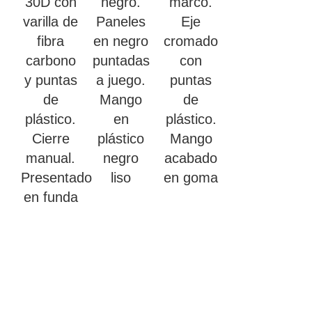
30D con
negro.
marco.
varilla de
Paneles
Eje
fibra
en negro
cromado
carbono
puntadas
con
y puntas
a juego.
puntas
de
Mango
de
plástico.
en
plástico.
Cierre
plástico
Mango
manual.
negro
acabado
Presentado
liso
en goma
en funda