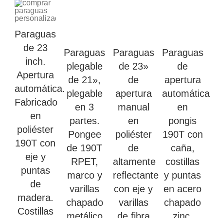
Paraguas
de 23
Paraguas
Paraguas
Paraguas
inch.
plegable
de 23»
de
Apertura
de 21»,
de
apertura
automática.
plegable
apertura
automática
Fabricado
en 3
manual
en
en
partes.
en
pongis
poliéster
Pongee
poliéster
190T con
190T con
de 190T
de
caña,
eje y
RPET,
altamente
costillas
puntas
marco y
reflectante
y puntas
de
varillas
con eje y
en acero
madera.
chapado
varillas
chapado
Costillas
metálico
de fibra
zinc.