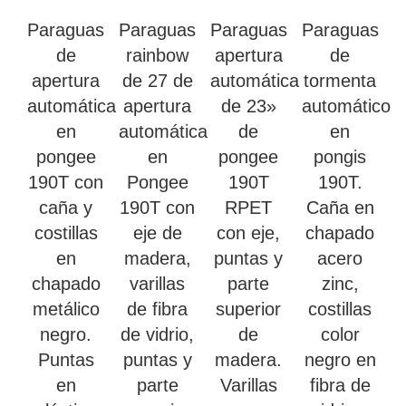
Paraguas
Paraguas
Paraguas
Paraguas
de
rainbow
apertura
de
apertura
de 27 de
automática
tormenta
automática
apertura
de 23»
automático
en
automática
de
en
pongee
en
pongee
pongis
190T con
Pongee
190T
190T.
caña y
190T con
RPET
Caña en
costillas
eje de
con eje,
chapado
en
madera,
puntas y
acero
chapado
varillas
parte
zinc,
metálico
de fibra
superior
costillas
negro.
de vidrio,
de
color
Puntas
puntas y
madera.
negro en
en
parte
Varillas
fibra de