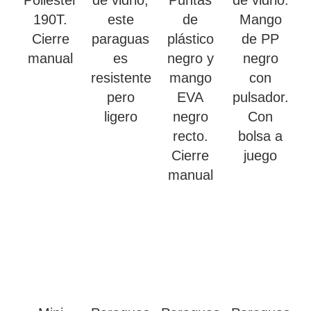
Poliéster
de vidrio,
Puntas
de vidrio.
190T.
este
de
Mango
Cierre
paraguas
plástico
de PP
manual
es
negro y
negro
resistente
mango
con
pero
EVA
pulsador.
ligero
negro
Con
recto.
bolsa a
Cierre
juego
manual