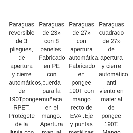
Paraguas
Paraguas
Paraguas
Paraguas
reversible
de 23»
de 27»
cuadrado
de 3
con 8
con
de 27»
pliegues,
paneles.
apertura
de
de
Fabricado
automática.
apertura
apertura
en PE
Fabricado
y cierre
y cierre
con
en
automático
automáticos,
cuerda
pongee
anti
de
para la
190T con
viento en
190Tpongee
muñeca
mango
material
RPET.
en el
recto de
de
Protégete
mango.
EVA .Eje
pongee
de la
Apertura
y puntas
190T.
lluvia con
manual
metálicas
Mango