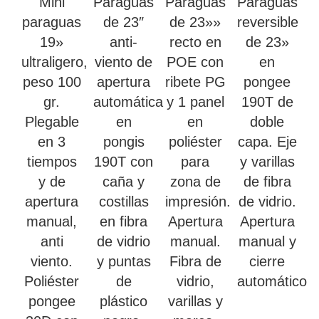
Mini
Paraguas
Paraguas
Paraguas
paraguas
de 23″
de 23»»
reversible
19»
anti-
recto en
de 23»
ultraligero,
viento de
POE con
en
peso 100
apertura
ribete PG
pongee
gr.
automática
y 1 panel
190T de
Plegable
en
en
doble
en 3
pongis
poliéster
capa. Eje
tiempos
190T con
para
y varillas
y de
caña y
zona de
de fibra
apertura
costillas
impresión.
de vidrio.
manual,
en fibra
Apertura
Apertura
anti
de vidrio
manual.
manual y
viento.
y puntas
Fibra de
cierre
Poliéster
de
vidrio,
automático
pongee
plástico
varillas y