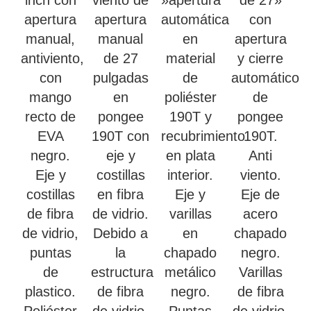
inch con
viento de
»apertura
de 27»
apertura
apertura
automática
con
manual,
manual
en
apertura
antiviento,
de 27
material
y cierre
con
pulgadas
de
automático
mango
en
poliéster
de
recto de
pongee
190T y
pongee
EVA
190T con
recubrimiento
190T.
negro.
eje y
en plata
Anti
Eje y
costillas
interior.
viento.
costillas
en fibra
Eje y
Eje de
de fibra
de vidrio.
varillas
acero
de vidrio,
Debido a
en
chapado
puntas
la
chapado
negro.
de
estructura
metálico
Varillas
plastico.
de fibra
negro.
de fibra