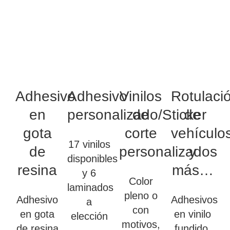
Adhesivo
Adhesivo
Vinilos
Rotulaci
en
personalizado/Sticker
de
de
gota
corte
vehículo
17 vinilos
de
personalizados
y
disponibles
resina
más…
y 6
Color
laminados
pleno o
Adhesivo
Adhesivos
a
con
en gota
en vinilo
elección
motivos,
de resina
fundido,