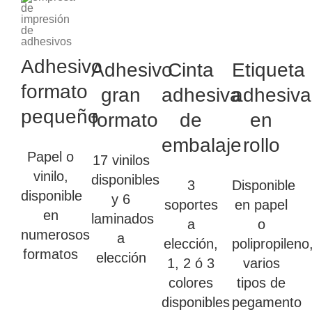
Adhesivo
Adhesivo
Cinta
Etiqueta
formato
gran
adhesiva
adhesiva
pequeño
formato
de
en
embalaje
rollo
Papel o
17 vinilos
vinilo,
disponibles
3
Disponible
disponible
y 6
soportes
en papel
en
laminados
a
o
numerosos
a
elección,
polipropileno
formatos
elección
1, 2 ó 3
varios
colores
tipos de
disponibles
pegamento