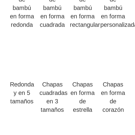
bambú
bambú
bambú
bambú
en forma
en forma
en forma
en forma
redonda
cuadrada
rectangular
personalizad
Redonda
Chapas
Chapas
Chapas
y en 5
cuadradas
en forma
en forma
tamaños
en 3
de
de
tamaños
estrella
corazón