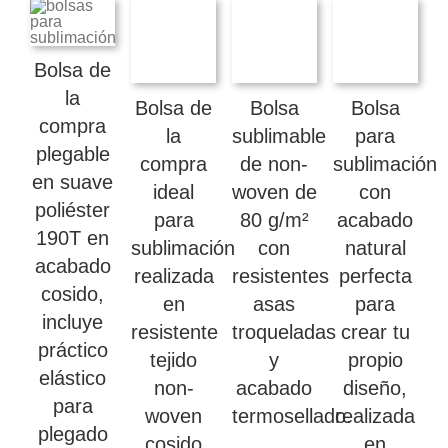
Bolsa de
la
Bolsa de
Bolsa
Bolsa
compra
la
sublimable
para
plegable
compra
de non-
sublimación
en suave
ideal
woven de
con
poliéster
para
80 g/m²
acabado
190T en
sublimación
con
natural
acabado
realizada
resistentes
perfecta
cosido,
en
asas
para
incluye
resistente
troqueladas
crear tu
práctico
tejido
y
propio
elástico
non-
acabado
diseño,
para
woven
termosellado.
realizada
plegado
cosido
en