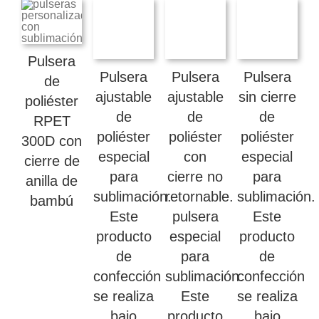
Pulsera
Pulsera
Pulsera
Pulsera
de
ajustable
ajustable
sin cierre
poliéster
de
de
de
RPET
poliéster
poliéster
poliéster
300D con
especial
con
especial
cierre de
para
cierre no
para
anilla de
sublimación.
retornable.
sublimación.
bambú
Este
pulsera
Este
producto
especial
producto
de
para
de
confección
sublimación.
confección
se realiza
Este
se realiza
bajo
producto
bajo