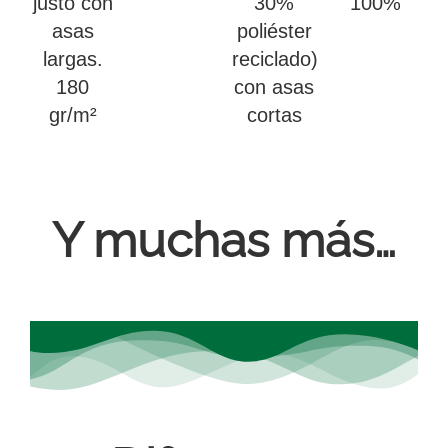
justo con
30%
100%
asas
poliéster
largas.
reciclado)
180
con asas
gr/m²
cortas
Y muchas más…