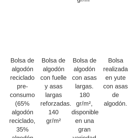
Bolsa de
Bolsa de
Bolsa de
Bolsa
algodón
algodón
algodón
realizada
reciclado
con fuelle
con asas
en yute
pre-
y asas
largas.
con asas
consumo
largas
180
de
(65%
reforzadas.
gr/m²,
algodón.
algodón
140
disponible
reciclado,
gr/m²
en una
35%
gran