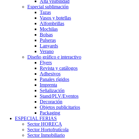
Alta visibilidad
Especial sublimación
Tazas
Vasos y botellas
Alfombrillas
Mochilas
Bolsas
Pulseras
Lanyards
Verano
Diseño gráfico e interactivo
Flyers
Revista y catálogos
Adhesivos
Panales rígidos
Imprenta
Señalización
Stand/PLV/Eventos
Decoración
Objetos publicitarios
Packaging
ESPECIAL FERIAS
Sector HORECA
Sector Hortofrutícola
Sector Inmobiliario