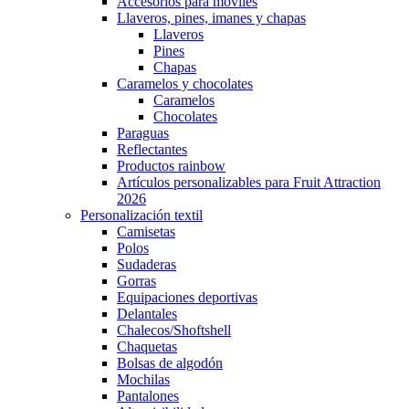
Accesorios para móviles
Llaveros, pines, imanes y chapas
Llaveros
Pines
Chapas
Caramelos y chocolates
Caramelos
Chocolates
Paraguas
Reflectantes
Productos rainbow
Artículos personalizables para Fruit Attraction
2026
Personalización textil
Camisetas
Polos
Sudaderas
Gorras
Equipaciones deportivas
Delantales
Chalecos/Shoftshell
Chaquetas
Bolsas de algodón
Mochilas
Pantalones