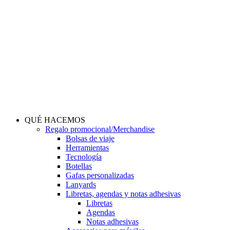
Saltar
al
contenido
QUÉ HACEMOS
Regalo promocional/Merchandise
Bolsas de viaje
Herramientas
Tecnología
Botellas
Gafas personalizadas
Lanyards
Libretas, agendas y notas adhesivas
Libretas
Agendas
Notas adhesivas