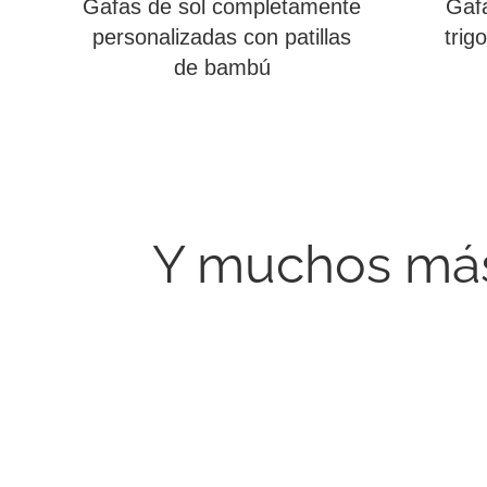
Gafas de sol completamente
Gafa
personalizadas con patillas
trig
de bambú
Y muchos más 