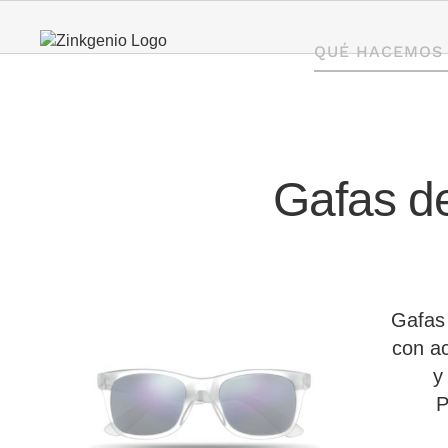
Saltar
al
QUÉ HACEMOS
contenido
Gafas d
Gafas 
con a
y
P