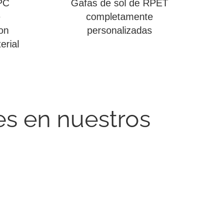
PC
Gafas de sol de RPET
e
completamente
on
personalizadas
erial
es en nuestros