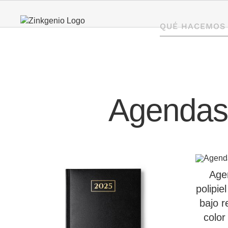
Saltar
al
QUÉ HACEMOS
contenido
Agendas
Age
polipie
bajo r
color