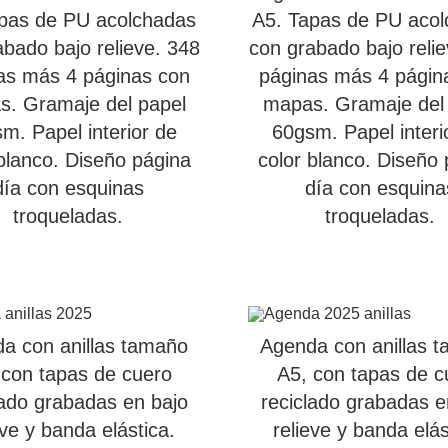
pas de PU acolchadas
A5. Tapas de PU aco
bado bajo relieve. 348
con grabado bajo reli
as más 4 páginas con
páginas más 4 págin
. Gramaje del papel
mapas. Gramaje del
m. Papel interior de
60gsm. Papel interi
blanco. Diseño página
color blanco. Diseño
día con esquinas
día con esquina
troqueladas.
troqueladas.
a con anillas tamaño
Agenda con anillas 
 con tapas de cuero
A5, con tapas de c
lado grabadas en bajo
reciclado grabadas e
eve y banda elástica.
relieve y banda elás