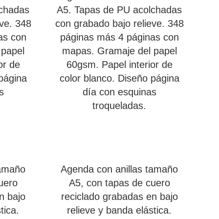
lchadas
A5. Tapas de PU acolchadas
eve. 348
con grabado bajo relieve. 348
as con
páginas más 4 páginas con
 papel
mapas. Gramaje del papel
or de
60gsm. Papel interior de
 página
color blanco. Diseño página
s
día con esquinas
troqueladas.
tamaño
Agenda con anillas tamaño
uero
A5, con tapas de cuero
n bajo
reciclado grabadas en bajo
tica.
relieve y banda elástica.