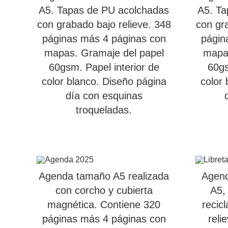
A5. Tapas de PU acolchadas
A5. Ta
con grabado bajo relieve. 348
con gra
páginas más 4 páginas con
págin
mapas. Gramaje del papel
mapas
60gsm. Papel interior de
60gs
color blanco. Diseño página
color 
día con esquinas
troqueladas.
Agenda tamaño A5 realizada
Agend
con corcho y cubierta
A5,
magnética. Contiene 320
recic
páginas más 4 páginas con
reli